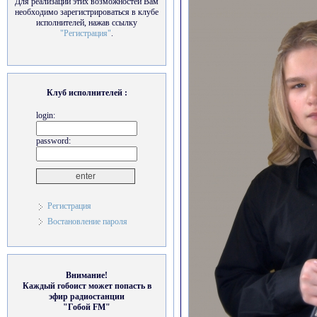
Для реализации этих возможностей Вам
необходимо зарегистрироваться в клубе
исполнителей, нажав ссылку
"Регистрация"
.
Клуб исполнителей :
login:
password:
Регистрация
Востановление пароля
Внимание!
Каждый гобоист может попасть в
эфир радиостанции
"Гобой FM"