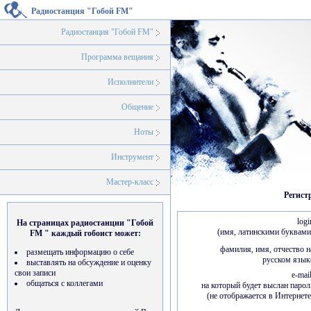
Радиостанция "Гобой FM"
Радиостанция "Гобой FM"
Программа вещания
Исполнители
Общение
Ноты
Инструмент
Мастер-класс
Регист
logi
На страницах радиостанции "Гобой
(имя, латинскими буквами
FM " каждый гобоист может:
фамилия, имя, отчество н
размещать информацию о себе
русском язык
выставлять на обсуждение и оценку
свои записи
e-mail
общаться с коллегами
на который будет выслан парол
(не отображается в Интернете