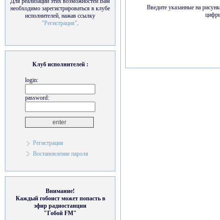
Для реализации этих возможностей Вам
Введите указанные на рисунк
необходимо зарегистрироваться в клубе
цифр
исполнителей, нажав ссылку
"Регистрация"
.
Клуб исполнителей :
login:
password:
Регистрация
Востановление пароля
Внимание!
Каждый гобоист может попасть в
эфир радиостанции
"Гобой FM"