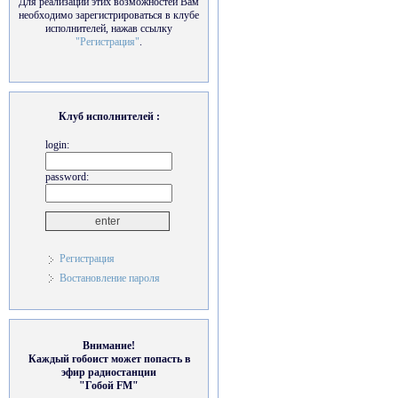
Для реализации этих возможностей Вам
необходимо зарегистрироваться в клубе
исполнителей, нажав ссылку
"Регистрация"
.
Клуб исполнителей :
login:
password:
Регистрация
Востановление пароля
Внимание!
Каждый гобоист может попасть в
эфир радиостанции
"Гобой FM"