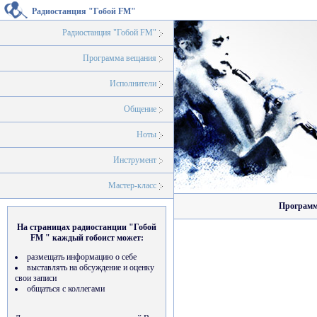
Радиостанция "Гобой FM"
Радиостанция "Гобой FM"
Программа вещания
Исполнители
Общение
Ноты
Инструмент
Мастер-класс
Программа
На страницах радиостанции "Гобой
FM " каждый гобоист может:
размещать информацию о себе
выставлять на обсуждение и оценку
свои записи
общаться с коллегами