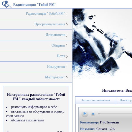
Радиостанция "Гобой FM"
Радиостанция "Гобой FM"
Программа вещания
Исполнители
Общение
Ноты
Инструмент
Мастер-класс
Исполнитель: Вве
На страницах радиостанции "Гобой
FM " каждый гобоист может:
Записи исполнителя
Дискогр
размещать информацию о себе
выставлять на обсуждение и оценку
свои записи
общаться с коллегами
Композитор:
Г.Ф.Телеман
Название:
Соната 1,2ч.