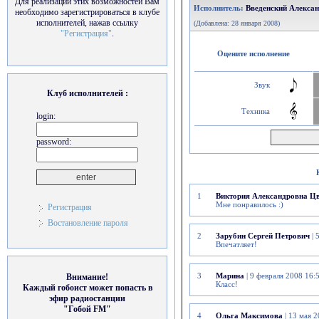
Для реализации этих возможностей Вам
Исполнитель:
Введенский Алекса
необходимо зарегистрироваться в клубе
исполнителей, нажав ссылку
(Добавлена: 28 января 2008)
"Регистрация"
.
Оцените исполнение
Звук
Клуб исполнителей :
Техника
login:
password:
1
Виктория Александровна Ц
Мне понравилось :)
Регистрация
Востановление пароля
2
Зарубин Сергей Петрович
| 
Впечатляет!
3
Марина
| 9 февраля 2008 16:
Внимание!
Класс!
Каждый гобоист может попасть в
эфир радиостанции
"Гобой FM"
4
Ольга Максимова
| 13 мая 