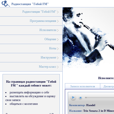
Радиостанция "Гобой FM"
Радиостанция "Гобой FM"
Программа вещания
Исполнители
Общение
Ноты
Инструмент
Мастер-класс
Исполните
На страницах радиостанции "Гобой
FM " каждый гобоист может:
Записи исполнителя
Дискогр
размещать информацию о себе
выставлять на обсуждение и оценку
свои записи
общаться с коллегами
Композитор:
Handel
Название:
Trio Sonata 2 in D Mino