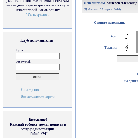
Для реализации этих возможностей Вам
Исполнитель:
Кошелев Александр
необходимо зарегистрироваться в клубе
исполнителей, нажав ссылку
(Добавлена: 27 апреля 2016)
"Регистрация"
.
Оцените исполнение
Звук
Клуб исполнителей :
Техника
login:
password:
на данны
Регистрация
Востановление пароля
Внимание!
Каждый гобоист может попасть в
эфир радиостанции
"Гобой FM"