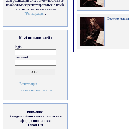
Для реализации этих возможностей Вам
необходимо зарегистрироваться в клубе
исполнителей, нажав ссылку
"Регистрация"
.
Веселко Альв
Клуб исполнителей :
login:
password:
Регистрация
Востановление пароля
Внимание!
Каждый гобоист может попасть в
эфир радиостанции
"Гобой FM"