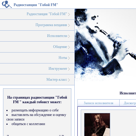
Радиостанция "Гобой FM"
Радиостанция "Гобой FM"
Программа вещания
Исполнители
Общение
Ноты
Инструмент
Мастер-класс
Исполнит
На страницах радиостанции "Гобой
FM " каждый гобоист может:
Записи исполнителя
Дискогр
размещать информацию о себе
выставлять на обсуждение и оценку
свои записи
общаться с коллегами