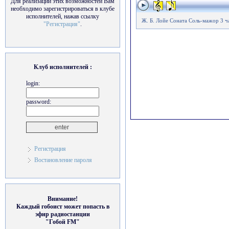
Для реализации этих возможностей Вам
необходимо зарегистрироваться в клубе
исполнителей, нажав ссылку
Ж. Б. Лойе Соната Соль-мажор 3 ч
"Регистрация"
.
Клуб исполнителей :
login:
password:
Регистрация
Востановление пароля
Внимание!
Каждый гобоист может попасть в
эфир радиостанции
"Гобой FM"