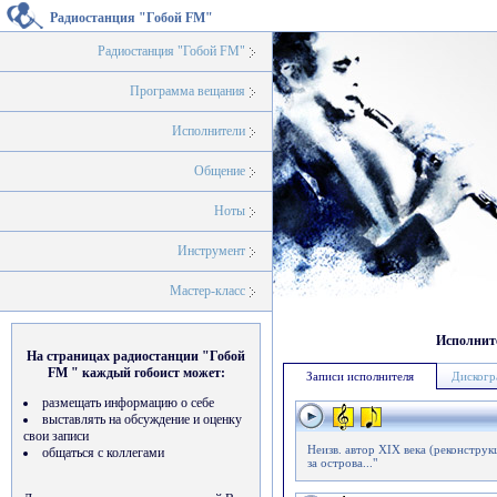
Радиостанция "Гобой FM"
Радиостанция "Гобой FM"
Программа вещания
Исполнители
Общение
Ноты
Инструмент
Мастер-класс
Исполнит
На страницах радиостанции "Гобой
FM " каждый гобоист может:
Записи исполнителя
Дискогр
размещать информацию о себе
выставлять на обсуждение и оценку
свои записи
Неизв. автор XIX века (реконстру
общаться с коллегами
за острова..."