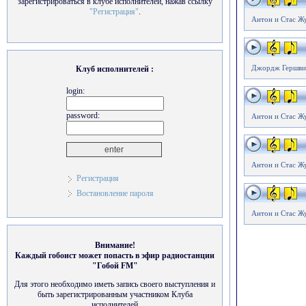
зарегистрироваться в клубе исполнителей, нажав ссылку
"Регистрация"
.
Антон и Стас Ж
Джордж Гершви
Клуб исполнителей :
login:
password:
Антон и Стас Ж
Антон и Стас Жу
Регистрация
Востановление пароля
Антон и Стас Ж
Внимание!
Каждый гобоист может попасть в эфир радиостанции
"Гобой FM"
Для этого необходимо иметь запись своего выступления и
быть зарегистрированным участником Клуба
исполнителей