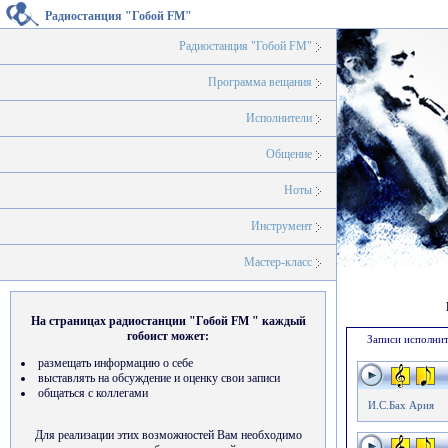
Радиостанция "Гобой FM"
Радиостанция "Гобой FM"
Программа вещания
Исполнители
Общение
Ноты
Инструмент
Мастер-класс
На страницах радиостанции "Гобой FM " каждый
гобоист может:
Записи исполнит
размещать информацию о себе
выставлять на обсуждение и оценку свои записи
общаться с коллегами
И.С.Бах Ария
Для реализации этих возможностей Вам необходимо