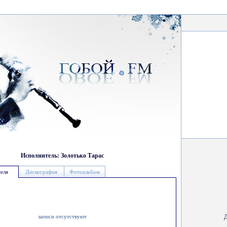
Исполнитель: Золотько Тарас
еля
Дискография
Фотоальбом
записи отсутствуют
Д